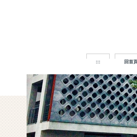
跳
到
主
要
內
容
區
:::
回首